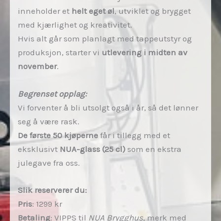
inneholder et
helt eget øl
, utviklet og brygget
med kjærlighet og kreativitet.
Hvis alt går som planlagt med tappeutstyr og
produksjon, starter vi
utlevering i midten av
november
.
Begrenset opplag:
Vi forventer å bli utsolgt også i år, så det lønner
seg å være rask.
De første 50 kjøperne
får i tillegg med et
eksklusivt
NUA-glass (25 cl)
som en ekstra
julegave fra oss.
Slik reserverer du:
Pris
: 1299 kr
Betaling
: VIPPS til
NUA Brygghus
, merk med