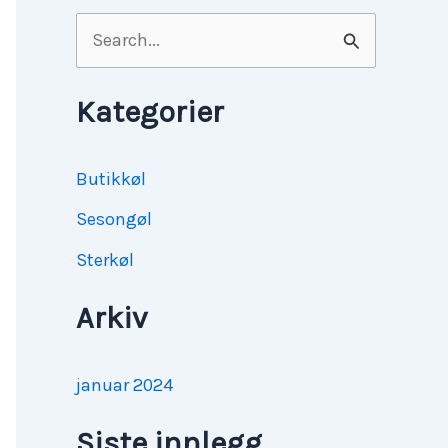
S
ø
k
Kategorier
e
t
Butikkøl
t
Sesongøl
e
Sterkøl
r
Arkiv
:
januar 2024
Siste innlegg