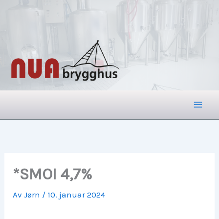
Hopp
rett
til
innholdet
*SMOI 4,7%
Av
Jørn
/
10. januar 2024