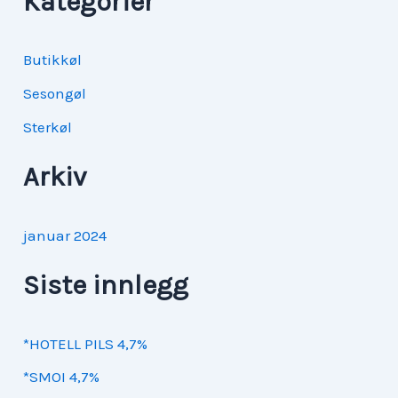
Kategorier
e
t
Butikkøl
t
Sesongøl
e
Sterkøl
r
Arkiv
:
januar 2024
Siste innlegg
*HOTELL PILS 4,7%
*SMOI 4,7%