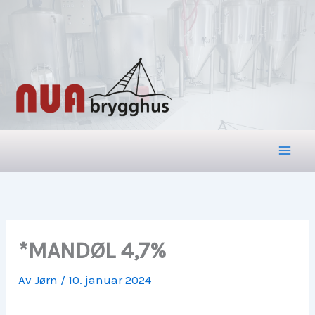
Hopp
rett
til
innholdet
*MANDØL 4,7%
Av
Jørn
/
10. januar 2024