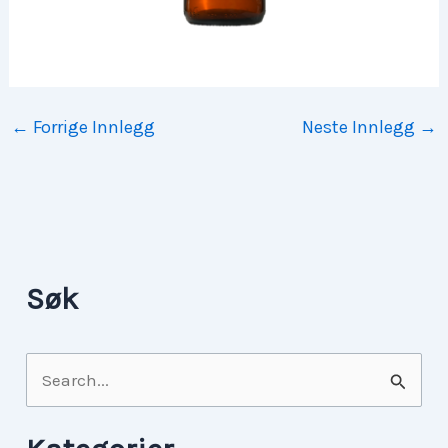
←
Forrige Innlegg
Neste Innlegg
→
Søk
S
ø
k