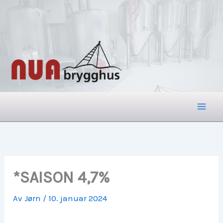
Hopp
rett
til
innholdet
*SAISON 4,7%
Av
Jørn
/
10. januar 2024