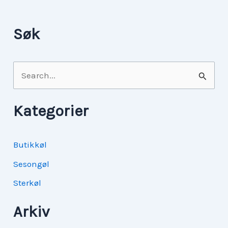
Søk
S
ø
k
Kategorier
e
t
Butikkøl
t
Sesongøl
e
Sterkøl
r
Arkiv
: