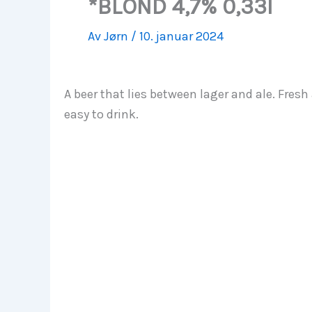
*BLOND 4,7% 0,33l
Av
Jørn
/
10. januar 2024
A beer that lies between lager and ale. Fresh
easy to drink.