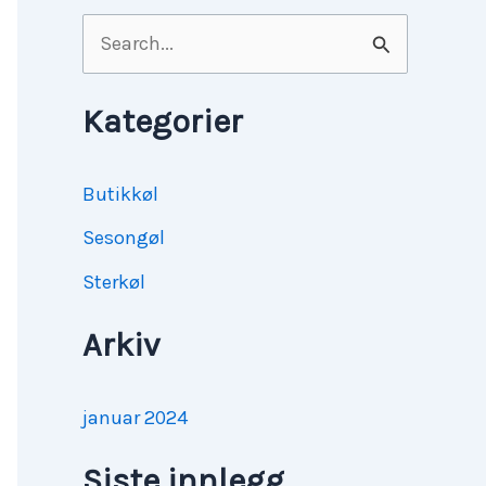
S
ø
k
Kategorier
e
t
Butikkøl
t
Sesongøl
e
Sterkøl
r
Arkiv
:
januar 2024
Siste innlegg