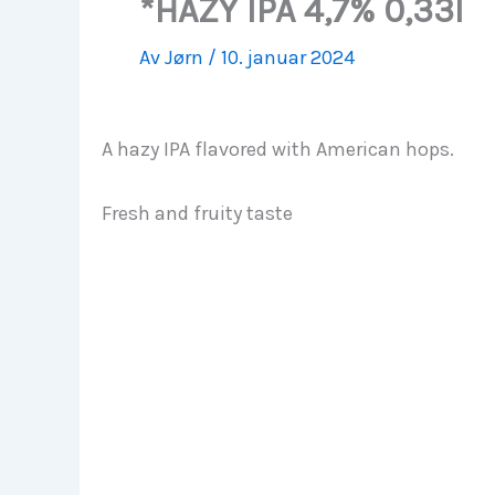
*HAZY IPA 4,7% 0,33l
Av
Jørn
/
10. januar 2024
A hazy IPA flavored with American hops.
Fresh and fruity taste