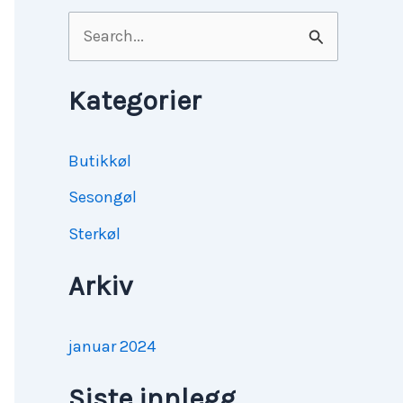
S
ø
k
Kategorier
e
t
Butikkøl
t
Sesongøl
e
Sterkøl
r
Arkiv
:
januar 2024
Siste innlegg